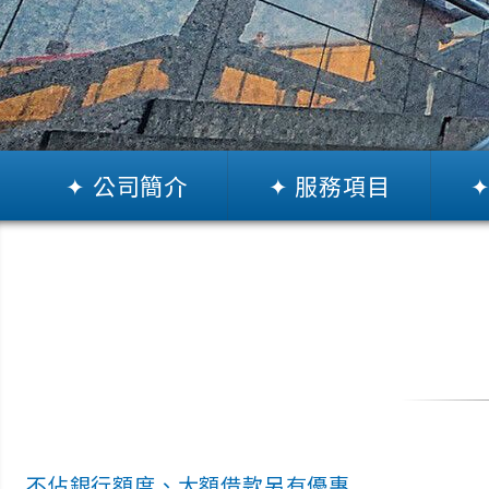
✦ 公司簡介
✦ 服務項目
汽車機車借款
支票客票貼現
房地融資代辦
企業工商周轉
不佔銀行額度、大額借款另有優惠