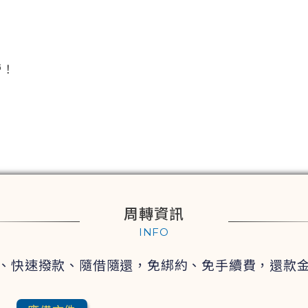
。
營！
周轉資訊
INFO
、快速撥款、隨借隨還，
免綁約、免手續費，
還款